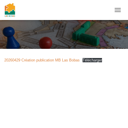
O
U
V
R
I
R
/
F
E
20260429 Création publication MB Las Bobas
Télécharger
R
M
E
R
L
A
N
A
V
I
G
A