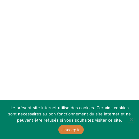
T
I
O
N
Le présent site Internet utilise des cookies. Certains cookies
sont nécessaires au bon fonctionnement du site Internet et ne
peuvent être refusés si vous souhaitez visiter ce site.
Hestia | Développé par
ThemeIsle
J'accepte