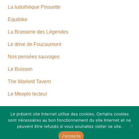
T
I
La ludothèque Pirouette
O
N
Equibike
La Brasserie des Légendes
Le drive de Foucaumont
Nos pensées sauvages
Le Buisson
The Warlord Tavern
Le Meeple lecteur
Le présent site Internet utilise des cookies. Certains cookies
sont nécessaires au bon fonctionnement du site Internet et ne
peuvent être refusés si vous souhaitez visiter ce site.
Hestia | Développé par
ThemeIsle
J'accepte