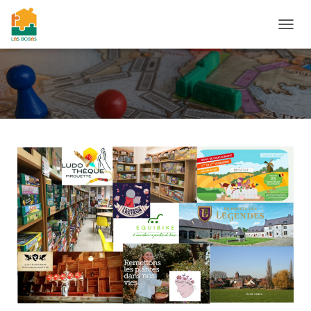
O
U
V
R
I
R
/
F
E
R
M
E
R
L
A
N
A
V
I
G
A