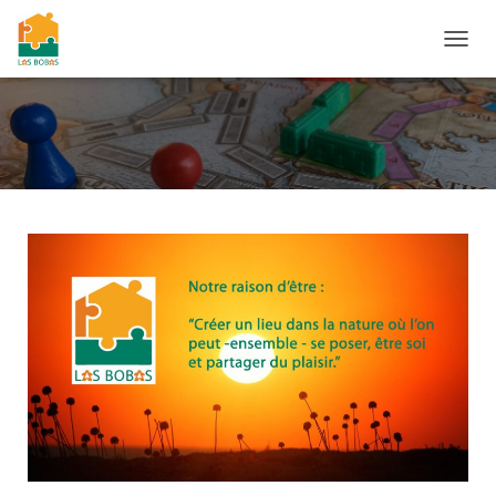
O
U
V
R
I
R
/
F
E
R
M
E
R
L
A
N
A
V
I
G
A