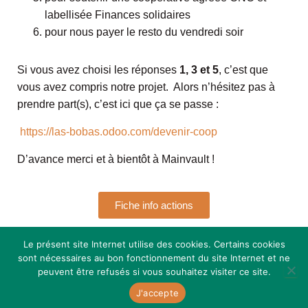
labellisée Finances solidaires
pour nous payer le resto du vendredi soir
Si vous avez choisi les réponses
1, 3 et 5
, c’est que
vous avez compris notre projet. Alors n’hésitez pas à
prendre part(s), c’est ici que ça se passe :
https://las-bobas.odoo.com/devenir-coop
D’avance merci et à bientôt à Mainvault !
Fiche info actions
Le présent site Internet utilise des cookies. Certains cookies
sont nécessaires au bon fonctionnement du site Internet et ne
peuvent être refusés si vous souhaitez visiter ce site.
Hestia | Développé par
ThemeIsle
J'accepte