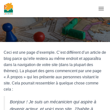
O
U
V
R
I
R
/
F
E
Ceci est une page d’exemple. C’est différent d’un article de
R
blog parce qu’elle restera au même endroit et apparaîtra
M
E
dans la navigation de votre site (dans la plupart des
R
thèmes). La plupart des gens commencent par une page
L
« À propos » qui les présente aux personnes visitant le
A
N
site. Cela pourrait ressembler à quelque chose comme
A
cela :
V
I
G
Bonjour ! Je suis un mécanicien qui aspire à
A
devenir acteur, et voici mon site. J’habite à